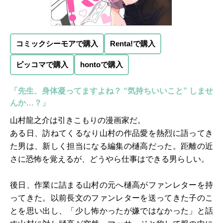
コミックシーモアで購入
Renta!で購入
ピッコマで購入
hontoで購入
「先生、身体凝ってますよね？ “気持ちいいこと” しませ
んか…？」
山村龍之介は引きこもりの漫画家だ。
ある日、訪ねてくるなり山村の作品愛を熱烈に語ってき
た男は、新しく担当になる編集の樋高だった。距離の近
さに恐怖を覚えるが、どうやら仕事はできる男らしい。
後日、作業に詰まる山村の元へ樋高がファンレターを持
ってきた。以前長文のファンレターを送ってきた子のこ
とを思い出し、「少し怖かったが嫌ではなかった」と話