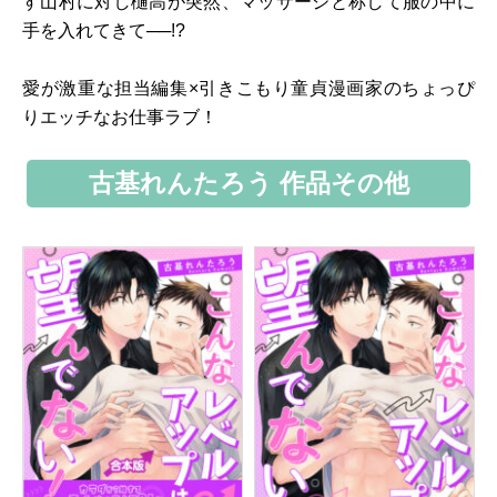
す山村に対し樋高が突然、マッサージと称して服の中に
手を入れてきて──!?
愛が激重な担当編集×引きこもり童貞漫画家のちょっぴ
りエッチなお仕事ラブ！
古基れんたろう 作品その他