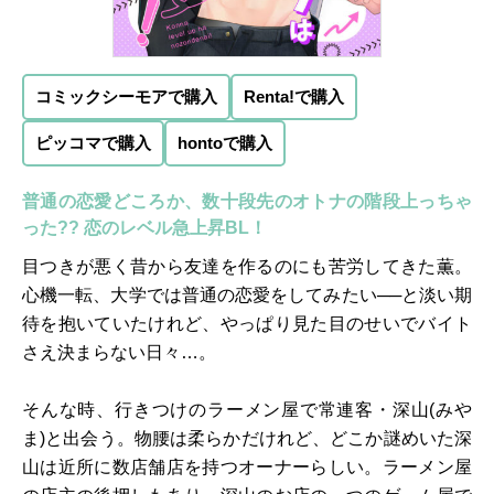
コミックシーモアで購入
Renta!で購入
ピッコマで購入
hontoで購入
普通の恋愛どころか、数十段先のオトナの階段上っちゃ
った?? 恋のレベル急上昇BL！
目つきが悪く昔から友達を作るのにも苦労してきた薫。
心機一転、大学では普通の恋愛をしてみたい──と淡い期
待を抱いていたけれど、やっぱり見た目のせいでバイト
さえ決まらない日々…。
そんな時、行きつけのラーメン屋で常連客・深山(みや
ま)と出会う。物腰は柔らかだけれど、どこか謎めいた深
山は近所に数店舗店を持つオーナーらしい。ラーメン屋