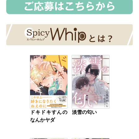
ドキドキすんの
淡雪の匂い
なんかヤダ