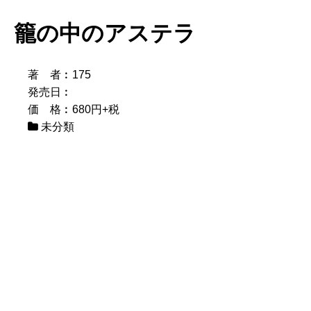
籠の中のアステラ
著 者︰175
発売日︰
価 格︰680円+税
未分類