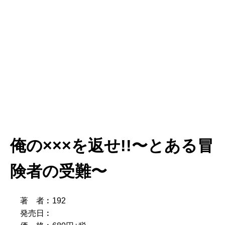
俺の×××を返せ!!〜とある冒
険者の受難〜
著 者︰192
発売日︰