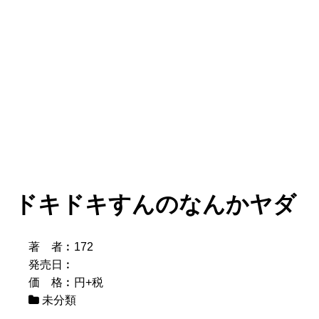
ドキドキすんのなんかヤダ
著 者︰172
発売日︰
価 格︰円+税
未分類