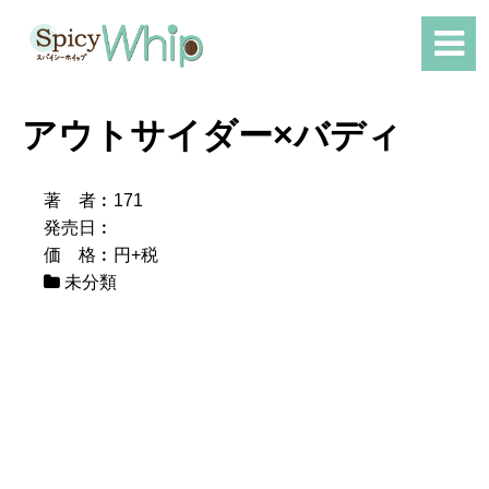
アウトサイダー×バディ
著 者︰171
発売日︰
価 格︰円+税
未分類