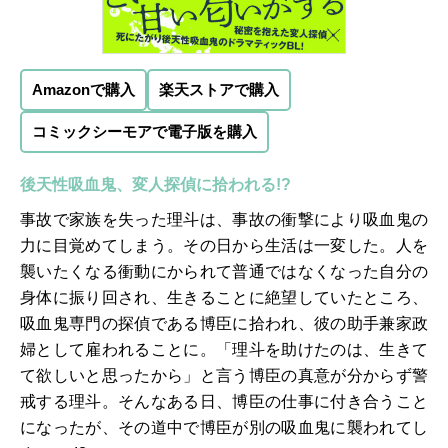
Amazonで購入
楽天ストアで購入
コミックシーモアで電子版を購入
後天性吸血鬼、変人探偵に拾われる!?
事故で家族を失った理斗は、事故の衝撃により吸血鬼の
力に目覚めてしまう。その日から生活は一変した。人を
襲いたくなる衝動にかられて普通ではなくなった自分の
身体に振り回され、生きることに絶望していたところ、
吸血鬼専門の探偵である博臣に拾われ、彼の助手兼家政
婦として雇われることに。「理斗を助けたのは、生きて
て欲しいと思ったから」と言う博臣の真意が分からず警
戒する理斗。そんなある日、博臣の仕事に付き合うこと
になったが、その道中で博臣が別の吸血鬼に襲われてし