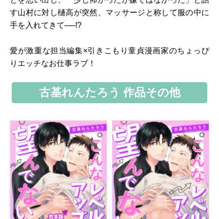
す山村に対し樋高が突然、マッサージと称して服の中に
手を入れてきて──!?
愛が激重な担当編集×引きこもり童貞漫画家のちょっぴ
りエッチなお仕事ラブ！
古基れんたろう 作品その他