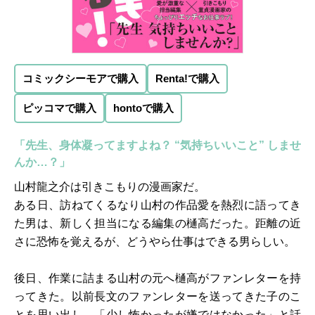
コミックシーモアで購入
Renta!で購入
ピッコマで購入
hontoで購入
「先生、身体凝ってますよね？ “気持ちいいこと” しませ
んか…？」
山村龍之介は引きこもりの漫画家だ。
ある日、訪ねてくるなり山村の作品愛を熱烈に語ってき
た男は、新しく担当になる編集の樋高だった。距離の近
さに恐怖を覚えるが、どうやら仕事はできる男らしい。
後日、作業に詰まる山村の元へ樋高がファンレターを持
ってきた。以前長文のファンレターを送ってきた子のこ
とを思い出し、「少し怖かったが嫌ではなかった」と話