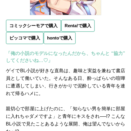
コミックシーモアで購入
Renta!で購入
ピッコマで購入
hontoで購入
「俺の小説のモデルになったんだから、ちゃんと “協力”
してくださいね…♡」
ゲイでBL小説が好きな直島は、趣味と実益を兼ねて書店
員として働いていた。そんなある日、酔っぱらいの喧嘩
に遭遇してしまい、行きがかりで泥酔している青年を連
れて帰るハメに。
親切心で部屋に上げたのに、「知らない男を簡単に部屋
に入れちゃダメですよ」と青年にキスをされ──!? こんな
BL小説で見たことあるような展開、俺は望んでないから