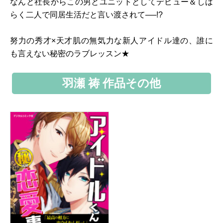
なんと社長からこの男とユニットとしてデビュー＆しば
らく二人で同居生活だと言い渡されて──!?
努力の秀才×天才肌の無気力な新人アイドル達の、誰に
も言えない秘密のラブレッスン★
羽瀬 祷 作品その他