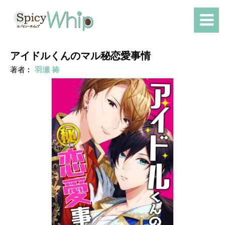
アイドルくんのマル秘恋愛事情
著者︰
羽瀬 祷