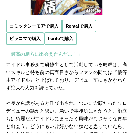
コミックシーモアで購入
Renta!で購入
ピッコマで購入
hontoで購入
「最高の相方に出会えたんだ…！」
アイドル事務所で研修生として活動している晴輝は、高
いスキルと持ち前の真面目さからファンの間では『優等
生アイドル』と呼ばれており、デビュー前にもかかわら
ず絶大な人気を誇っていた。
社長から話があると呼び出され、ついに念願だったソロ
デビューの話かと思い、急いで事務所に向かうと、顔立
ちは綺麗だがアイドルにまったく興味がなさそうな青年
と出会う。どうにもいけ好かない奴だと思っていたら、