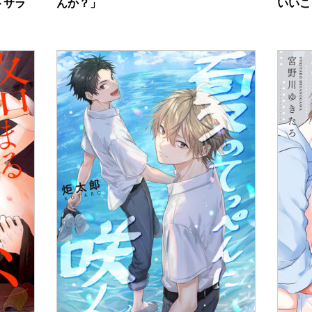
トサラ
んか？」
いいこ