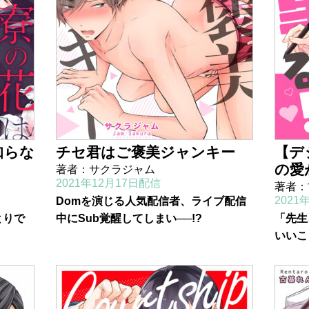
知らな
チセ君はご褒美ジャンキー
【デ
の愛
著者：サクラジャム
2021年12月17日配信
著者：
2021
Domを演じる人気配信者、ライブ配信
とりで
中にSub覚醒してしまい──!?
「先生
いいこ