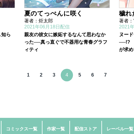
夏のてっぺんに咲く
穢れ
著者：炬太郎
著者：
2021年06月18日配信
2021
…知ら
親友の彼女に嫉妬するなんて思わなか
ヌード
った──真っ直ぐで不器用な青春グラフ
──!
ィティ
が求め
1
2
3
4
5
6
7
コミックス一覧
作家一覧
配信ストア
レーベル一覧