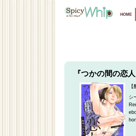
HOME
『つかの間の恋人～
【
シ
Re
eb
ho