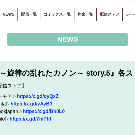
NEWS
配信一覧
コミックス一覧
作家一覧
配信ストア
レー
NEWS
旋律の乱れたカノン～ story.5』各
配信ストア】
ーモア▷
https://x.gd/qyQxZ
nta▷
https://x.gd/vAvB3
ookjapan▷
https://x.gd/Bh0L0
nto▷
https://x.gd/7mPhI