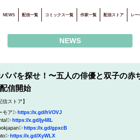
NEWS
配信一覧
コミックス一覧
作家一覧
配信ストア
レー
NEWS
パパを探せ！〜五人の俳優と双子の赤ち
配信開始
配信ストア】
ーモア▷
https://x.gd/hVOVJ
nta!▷
https://x.gd/jy48L
ookjapan▷
https://x.gd/gpxcB
nto▷
https://x.gd/XyWLX