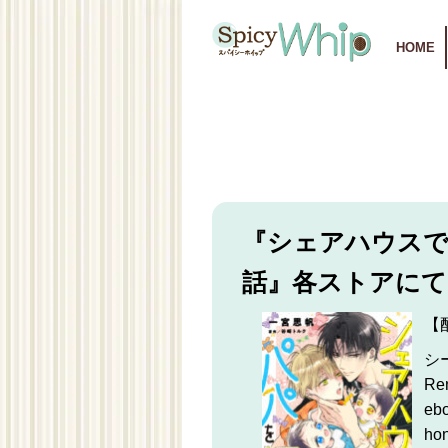
HOME
『シェアハウスで
話』各ストアにて
【
シ
Re
eb
ho